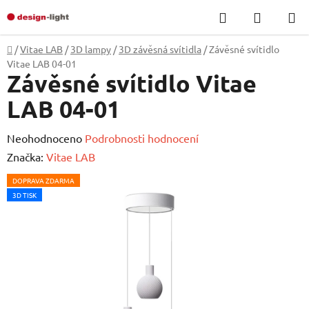
Přejít
Hledat
NÁKUP
na
KOŠÍK
obsah
Domů
/
Vitae LAB
/
3D lampy
/
3D závěsná svítidla
/
Závěsné svítidlo
Vitae LAB 04-01
Závěsné svítidlo Vitae
LAB 04-01
Průměrné
Neohodnoceno
Podrobnosti hodnocení
hodnocení
Značka:
Vitae LAB
produktu
DOPRAVA ZDARMA
je
3D TISK
0,0
z
5
hvězdiček.