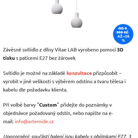
OD 9
999 KČ
AŽ –20
%
Závěsné svítidlo z dílny Vitae LAB vyrobeno pomocí
3D
tisku
s paticemi E27 bez žárovek
Svítidlo je možné na základě
konzultace
přizpůsobit –
vyrobit v jiné velikosti s výběrem odstínu a tvaru tělesa i
kabelu dle požadavku klienta.
Při volbě barvy "
Custom
" přidejte do poznámky v
objednávce požadovaný odstín, nebo napište na e-
mail:
info@artemide.cz
Upozornění: součástí balení jsou kabely s objímkami E27, 3