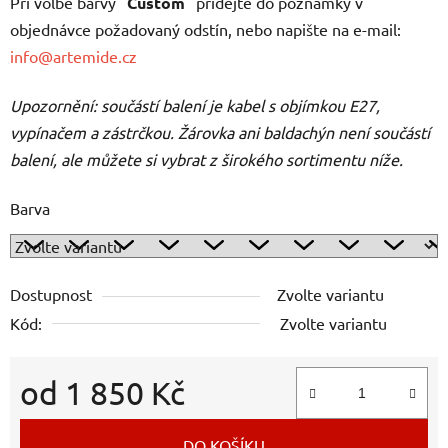
Při volbě barvy "
Custom
" přidejte do poznámky v
objednávce požadovaný odstín, nebo napište na e-mail:
info@artemide.cz
Upozornění: součástí balení je kabel s objímkou E27,
vypínačem a zástrčkou. Žárovka ani baldachýn není součástí
balení, ale můžete si vybrat z širokého sortimentu níže.
Barva
Dostupnost
Zvolte variantu
Kód:
Zvolte variantu
od
1 850 Kč
Měrná cena:
DO KOŠÍKU