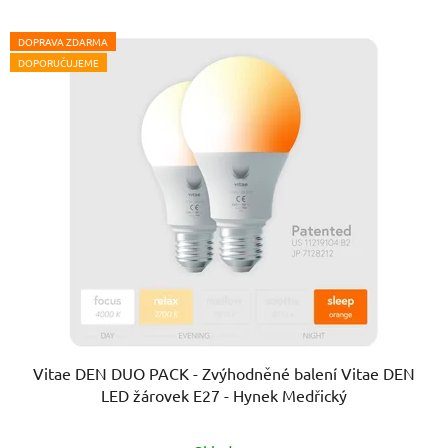
DOPRAVA ZDARMA
DOPORUČUJEME
Vitae DEN DUO PACK - Zvýhodněné balení Vitae DEN
LED žárovek E27 - Hynek Medřický
Průměrné