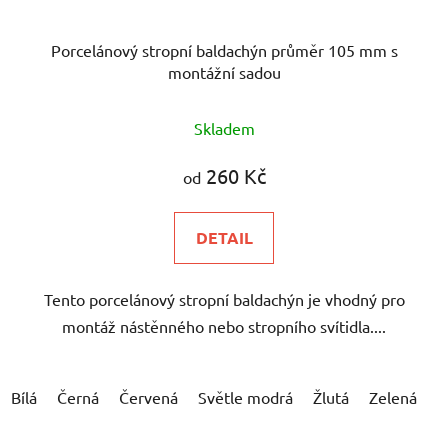
Porcelánový stropní baldachýn průměr 105 mm s
montážní sadou
Skladem
260 Kč
od
DETAIL
Tento porcelánový stropní baldachýn je vhodný pro
montáž nástěnného nebo stropního svítidla....
Bílá
Černá
Červená
Světle modrá
Žlutá
Zelená
Š