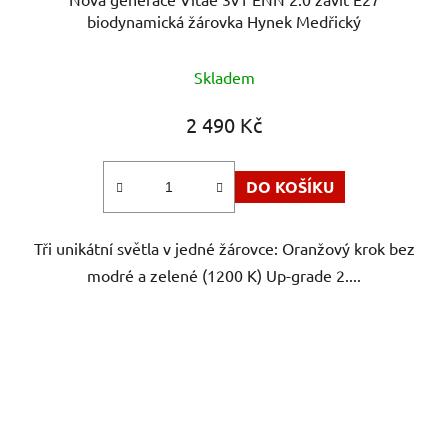
biodynamická žárovka Hynek Medřický
Průměrné
Skladem
hodnocení
produktu
2 490 Kč
je
5,0
DO KOŠÍKU
z
5
Tři unikátní světla v jedné žárovce: Oranžový krok bez
hvězdiček.
modré a zelené (1200 K) Up-grade 2....