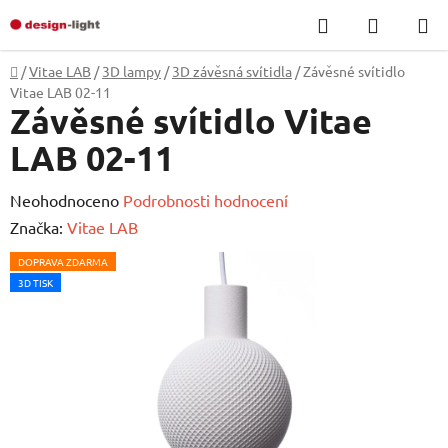
Přejít
Hledat
NÁKUP
na
KOŠÍK
obsah
Domů
/
Vitae LAB
/
3D lampy
/
3D závěsná svítidla
/
Závěsné svítidlo
Vitae LAB 02-11
Závěsné svítidlo Vitae
LAB 02-11
Průměrné
Neohodnoceno
Podrobnosti hodnocení
hodnocení
Značka:
Vitae LAB
produktu
DOPRAVA ZDARMA
je
3D TISK
0,0
z
5
hvězdiček.