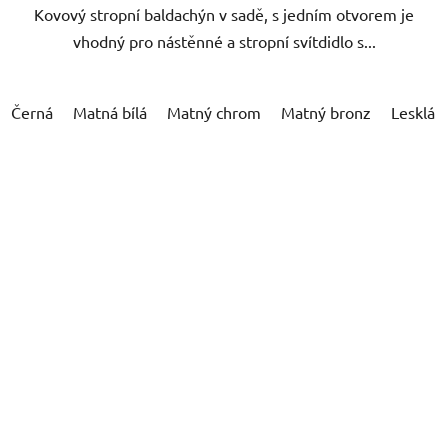
Kovový stropní baldachýn v sadě, s jedním otvorem je
vhodný pro nástěnné a stropní svítdidlo s...
Černá
Matná bílá
Matný chrom
Matný bronz
Lesklá b