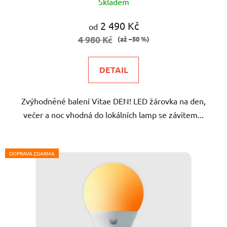
Skladem
hodnocení
produktu
2 490 Kč
od
je
4 980 Kč
(až –50 %)
5,0
z
DETAIL
5
hvězdiček.
Zvýhodněné balení Vitae DEN! LED žárovka na den,
večer a noc vhodná do lokálních lamp se závitem...
DOPRAVA ZDARMA