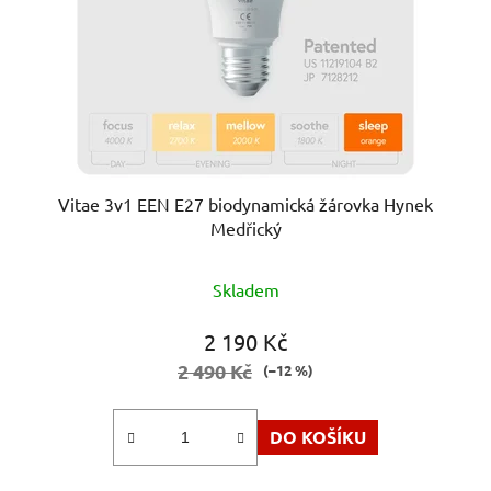
Vitae 3v1 EEN E27 biodynamická žárovka Hynek
Medřický
Průměrné
Skladem
hodnocení
produktu
2 190 Kč
je
2 490 Kč
(–12 %)
5,0
z
DO KOŠÍKU
5
hvězdiček.