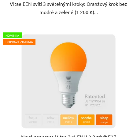
Vitae EEN svítí 3 světelnými kroky: Oranžový krok bez
modré a zelené (1 200 K)...
NOVINKA
DOPRAVA ZDARMA
Nová generace Vitae 3v1 ENN 2.0 závit E27