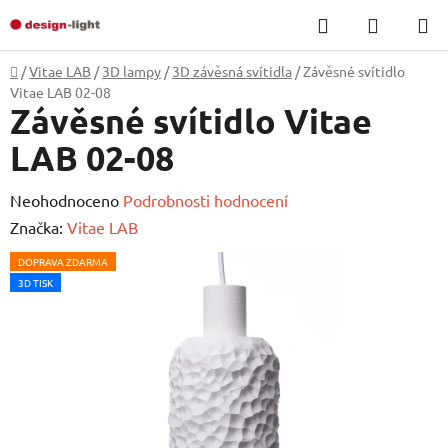
Přejít
Hledat
NÁKUP
na
KOŠÍK
obsah
Domů
/
Vitae LAB
/
3D lampy
/
3D závěsná svítidla
/
Závěsné svítidlo
Vitae LAB 02-08
Závěsné svítidlo Vitae
LAB 02-08
Průměrné
Neohodnoceno
Podrobnosti hodnocení
hodnocení
Značka:
Vitae LAB
produktu
DOPRAVA ZDARMA
je
3D TISK
0,0
z
5
hvězdiček.