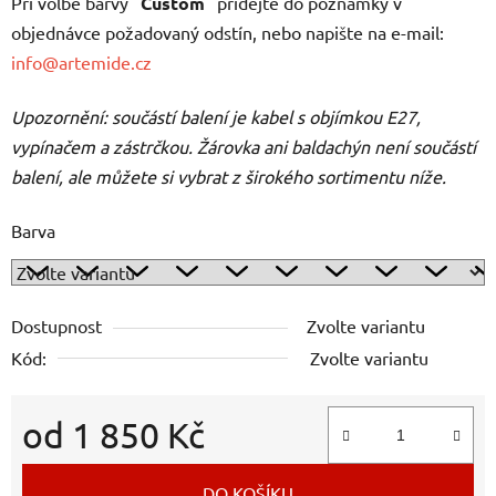
Při volbě barvy "
Custom
" přidejte do poznámky v
objednávce požadovaný odstín, nebo napište na e-mail:
info@artemide.cz
Upozornění: součástí balení je kabel s objímkou E27,
vypínačem a zástrčkou. Žárovka ani baldachýn není součástí
balení, ale můžete si vybrat z širokého sortimentu níže.
Barva
Dostupnost
Zvolte variantu
Kód:
Zvolte variantu
od
1 850 Kč
Měrná cena:
DO KOŠÍKU