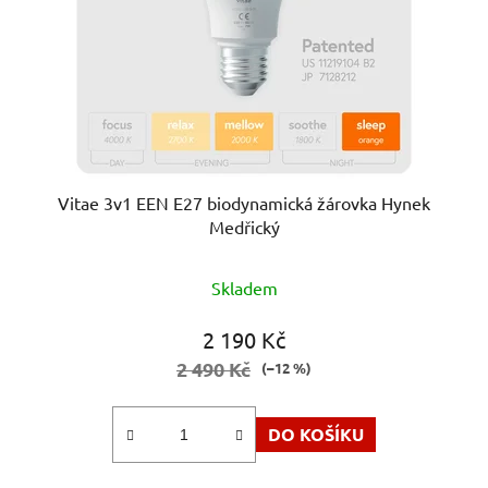
Vitae 3v1 EEN E27 biodynamická žárovka Hynek
Medřický
Průměrné
Skladem
hodnocení
produktu
2 190 Kč
je
2 490 Kč
(–12 %)
5,0
z
DO KOŠÍKU
5
hvězdiček.