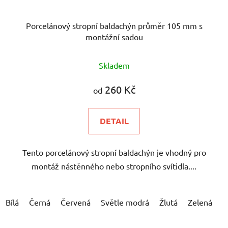
Porcelánový stropní baldachýn průměr 105 mm s
montážní sadou
Skladem
260 Kč
od
DETAIL
Tento porcelánový stropní baldachýn je vhodný pro
montáž nástěnného nebo stropního svítidla....
Bílá
Černá
Červená
Světle modrá
Žlutá
Zelená
Š