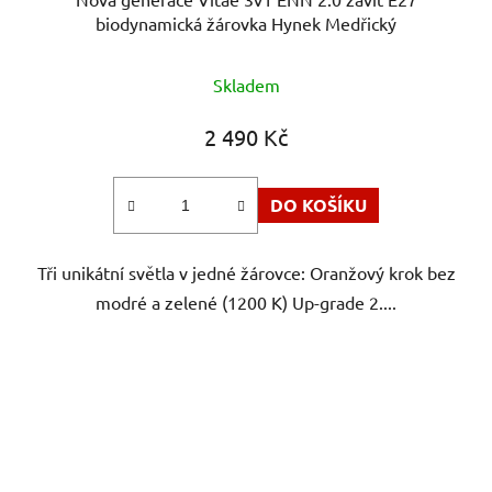
biodynamická žárovka Hynek Medřický
Průměrné
Skladem
hodnocení
produktu
2 490 Kč
je
5,0
DO KOŠÍKU
z
5
Tři unikátní světla v jedné žárovce: Oranžový krok bez
hvězdiček.
modré a zelené (1200 K) Up-grade 2....