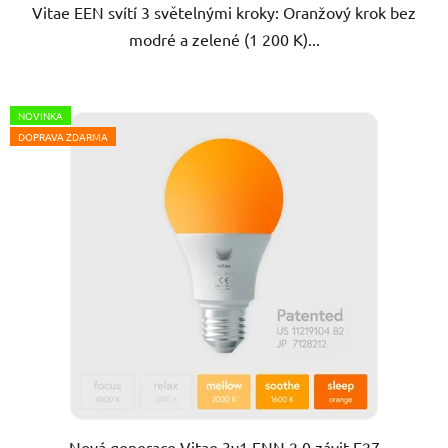
Vitae EEN svítí 3 světelnými kroky: Oranžový krok bez
modré a zelené (1 200 K)...
NOVINKA
DOPRAVA ZDARMA
Nová generace Vitae 3v1 ENN 2.0 závit E27