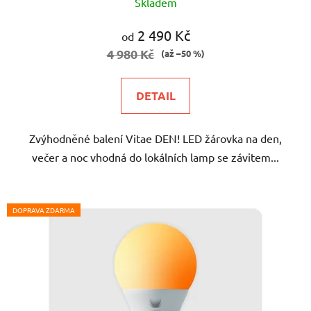
Skladem
hodnocení
produktu
2 490 Kč
od
je
4 980 Kč
(až –50 %)
5,0
z
DETAIL
5
hvězdiček.
Zvýhodněné balení Vitae DEN! LED žárovka na den,
večer a noc vhodná do lokálních lamp se závitem...
DOPRAVA ZDARMA