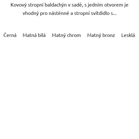
Kovový stropní baldachýn v sadě, s jedním otvorem je
vhodný pro nástěnné a stropní svítdidlo s...
Černá
Matná bílá
Matný chrom
Matný bronz
Lesklá b