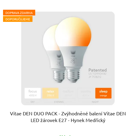
DOPRAVA ZDARMA
DOPORUČUJEME
Vitae DEN DUO PACK - Zvýhodněné balení Vitae DEN
LED žárovek E27 - Hynek Medřický
Průměrné