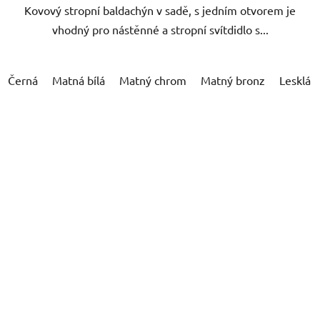
Kovový stropní baldachýn v sadě, s jedním otvorem je
vhodný pro nástěnné a stropní svítdidlo s...
Černá
Matná bílá
Matný chrom
Matný bronz
Lesklá b