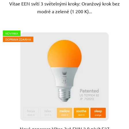
Vitae EEN svítí 3 světelnými kroky: Oranžový krok bez
modré a zelené (1 200 K)...
NOVINKA
DOPRAVA ZDARMA
Nová generace Vitae 3v1 ENN 2.0 závit E27