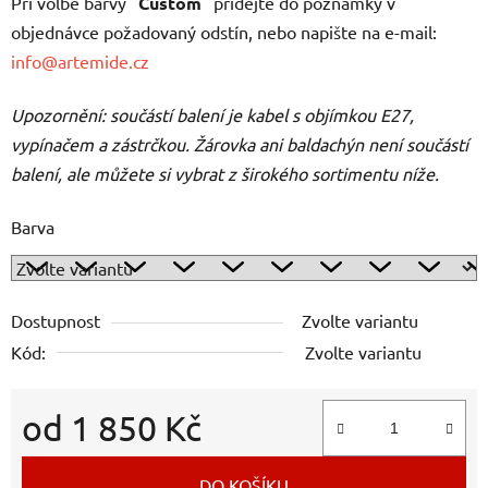
Při volbě barvy "
Custom
" přidejte do poznámky v
objednávce požadovaný odstín, nebo napište na e-mail:
info@artemide.cz
Upozornění: součástí balení je kabel s objímkou E27,
vypínačem a zástrčkou. Žárovka ani baldachýn není součástí
balení, ale můžete si vybrat z širokého sortimentu níže.
Barva
Dostupnost
Zvolte variantu
Kód:
Zvolte variantu
od
1 850 Kč
Měrná cena:
DO KOŠÍKU