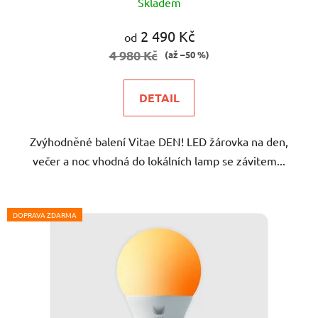
Skladem
hodnocení
produktu
2 490 Kč
od
je
4 980 Kč
(až –50 %)
5,0
z
DETAIL
5
hvězdiček.
Zvýhodněné balení Vitae DEN! LED žárovka na den,
večer a noc vhodná do lokálních lamp se závitem...
DOPRAVA ZDARMA