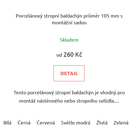
Porcelánový stropní baldachýn průměr 105 mm s
montážní sadou
Skladem
260 Kč
od
DETAIL
Tento porcelánový stropní baldachýn je vhodný pro
montáž nástěnného nebo stropního svítidla....
Bílá
Černá
Červená
Světle modrá
Žlutá
Zelená
Š