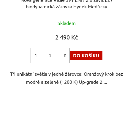
biodynamická žárovka Hynek Medřický
Průměrné
Skladem
hodnocení
produktu
2 490 Kč
je
5,0
DO KOŠÍKU
z
5
Tři unikátní světla v jedné žárovce: Oranžový krok bez
hvězdiček.
modré a zelené (1200 K) Up-grade 2....