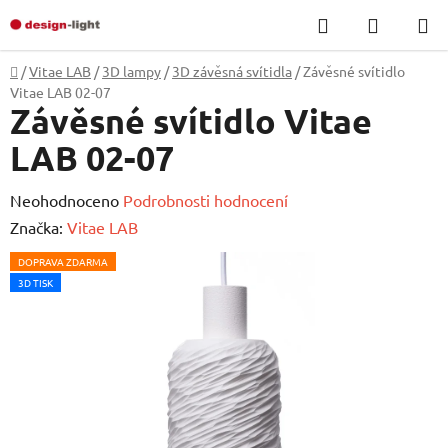
Přejít
Hledat
NÁKUP
na
KOŠÍK
obsah
Domů
/
Vitae LAB
/
3D lampy
/
3D závěsná svítidla
/
Závěsné svítidlo
Vitae LAB 02-07
Závěsné svítidlo Vitae
LAB 02-07
Průměrné
Neohodnoceno
Podrobnosti hodnocení
hodnocení
Značka:
Vitae LAB
produktu
DOPRAVA ZDARMA
je
3D TISK
0,0
z
5
hvězdiček.