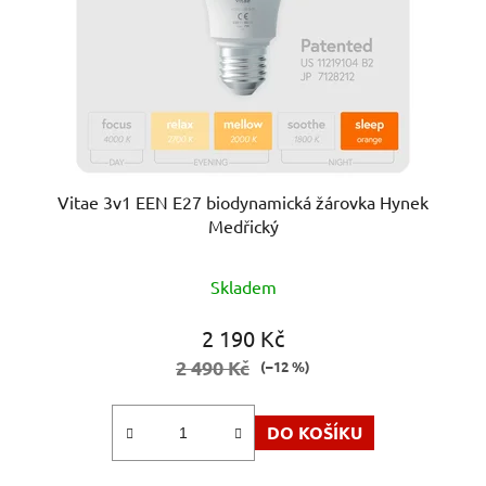
Vitae 3v1 EEN E27 biodynamická žárovka Hynek
Medřický
Průměrné
Skladem
hodnocení
produktu
2 190 Kč
je
2 490 Kč
(–12 %)
5,0
z
DO KOŠÍKU
5
hvězdiček.