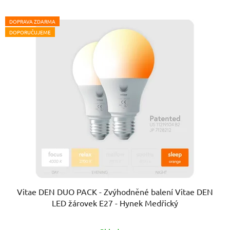
DOPRAVA ZDARMA
DOPORUČUJEME
Vitae DEN DUO PACK - Zvýhodněné balení Vitae DEN
LED žárovek E27 - Hynek Medřický
Průměrné