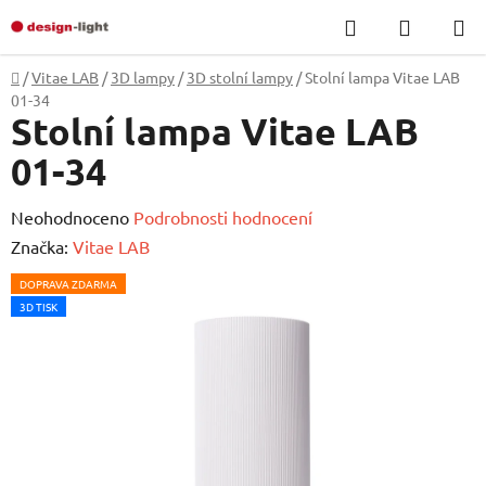
Přejít
Hledat
NÁKUP
na
KOŠÍK
obsah
Domů
/
Vitae LAB
/
3D lampy
/
3D stolní lampy
/
Stolní lampa Vitae LAB
01-34
Stolní lampa Vitae LAB
01-34
Průměrné
Neohodnoceno
Podrobnosti hodnocení
hodnocení
Značka:
Vitae LAB
produktu
DOPRAVA ZDARMA
je
3D TISK
0,0
z
5
hvězdiček.