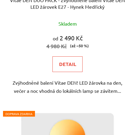
LED žárovek E27 - Hynek Medřický
Průměrné
Skladem
hodnocení
produktu
2 490 Kč
od
je
4 980 Kč
(až –50 %)
5,0
z
DETAIL
5
hvězdiček.
Zvýhodněné balení Vitae DEN! LED žárovka na den,
večer a noc vhodná do lokálních lamp se závitem...
DOPRAVA ZDARMA