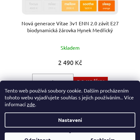
Nová generace Vitae 3v1 ENN 2.0 závit E27
biodynamická žárovka Hynek Medřický
Průměrné
Skladem
hodnocení
produktu
2 490 Kč
je
5,0
DO KOŠÍKU
z
Tento web používá soubory cookie. Dalším procházením
5
tohoto webu vyjadřujete souhlas s jejich používáním.. Více
Tři unikátní světla v jedné žárovce: Oranžový krok bez
hvězdiček.
informací
zde
.
modré a zelené (1200 K) Up-grade 2....
Nastavení
Z
Vytvořil Shoptet
á
Odmítnout
Souhlasím