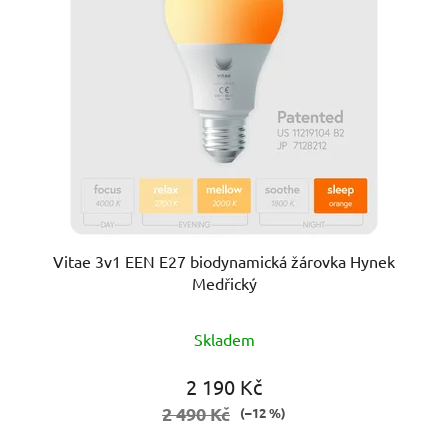
Vitae 3v1 EEN E27 biodynamická žárovka Hynek
Medřický
Průměrné
Skladem
hodnocení
produktu
2 190 Kč
je
2 490 Kč
(–12 %)
5,0