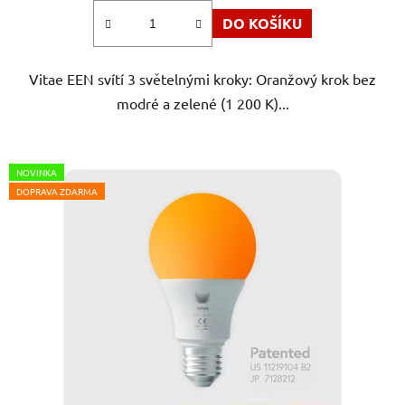
z
DO KOŠÍKU
5
hvězdiček.
Vitae EEN svítí 3 světelnými kroky: Oranžový krok bez
modré a zelené (1 200 K)...
NOVINKA
DOPRAVA ZDARMA