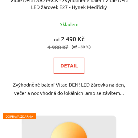
LED žárovek E27 - Hynek Medřický
Průměrné
Skladem
hodnocení
produktu
2 490 Kč
od
je
4 980 Kč
(až –50 %)
5,0
z
DETAIL
5
hvězdiček.
Zvýhodněné balení Vitae DEN! LED žárovka na den,
večer a noc vhodná do lokálních lamp se závitem...
DOPRAVA ZDARMA