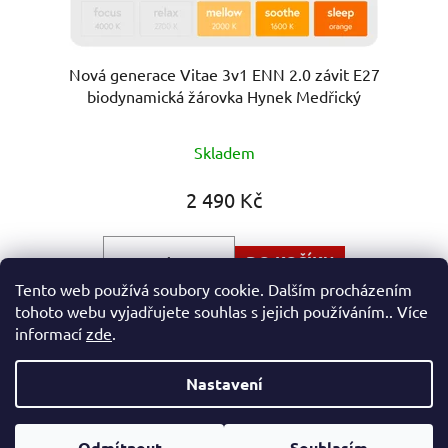
Nová generace Vitae 3v1 ENN 2.0 závit E27
biodynamická žárovka Hynek Medřický
Průměrné
Skladem
hodnocení
produktu
2 490 Kč
je
5,0
DO KOŠÍKU
z
Tento web používá soubory cookie. Dalším procházením
5
tohoto webu vyjadřujete souhlas s jejich používáním.. Více
Tři unikátní světla v jedné žárovce: Oranžový krok bez
hvězdiček.
informací
zde
.
modré a zelené (1200 K) Up-grade 2....
Nastavení
Z
Vytvořil Shoptet
á
Odmítnout
Souhlasím