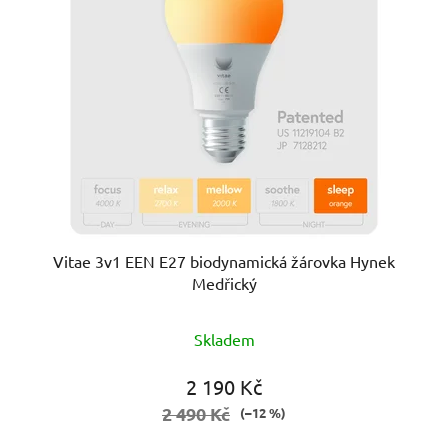
Vitae 3v1 EEN E27 biodynamická žárovka Hynek
Medřický
Průměrné
Skladem
hodnocení
produktu
2 190 Kč
je
2 490 Kč
(–12 %)
5,0