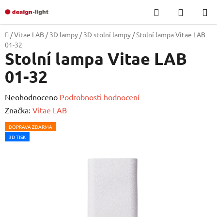
Přejít
Hledat
NÁKUP
na
KOŠÍK
obsah
Domů
/
Vitae LAB
/
3D lampy
/
3D stolní lampy
/
Stolní lampa Vitae LAB
01-32
Stolní lampa Vitae LAB
01-32
Průměrné
Neohodnoceno
Podrobnosti hodnocení
hodnocení
Značka:
Vitae LAB
produktu
DOPRAVA ZDARMA
je
3D TISK
0,0
z
5
hvězdiček.