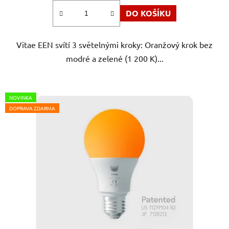
z
DO KOŠÍKU
5
hvězdiček.
Vitae EEN svítí 3 světelnými kroky: Oranžový krok bez
modré a zelené (1 200 K)...
NOVINKA
DOPRAVA ZDARMA