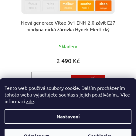
Nová generace Vitae 3v1 ENN 2.0 závit E27
biodynamická žárovka Hynek Medřický
Průměrné
Skladem
hodnocení
produktu
2 490 Kč
je
5,0
DO KOŠÍKU
z
Tento web používá soubory cookie. Dalším procházením
5
tohoto webu vyjadřujete souhlas s jejich používáním.. Více
Tři unikátní světla v jedné žárovce: Oranžový krok bez
hvězdiček.
informací
zde
.
modré a zelené (1200 K) Up-grade 2....
Nastavení
Z
Vytvořil Shoptet
á
Odmítnout
Souhlasím