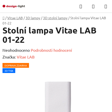
Přejít
Hledat
NÁKUP
na
KOŠÍK
obsah
Domů
/
Vitae LAB
/
3D lampy
/
3D stolní lampy
/
Stolní lampa Vitae LAB
01-22
Stolní lampa Vitae LAB
01-22
Průměrné
Neohodnoceno
Podrobnosti hodnocení
hodnocení
Značka:
Vitae LAB
produktu
DOPRAVA ZDARMA
je
3D TISK
0,0
z
5
hvězdiček.