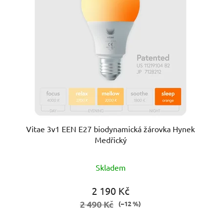
Vitae 3v1 EEN E27 biodynamická žárovka Hynek
Medřický
Průměrné
Skladem
hodnocení
produktu
2 190 Kč
je
2 490 Kč
(–12 %)
5,0