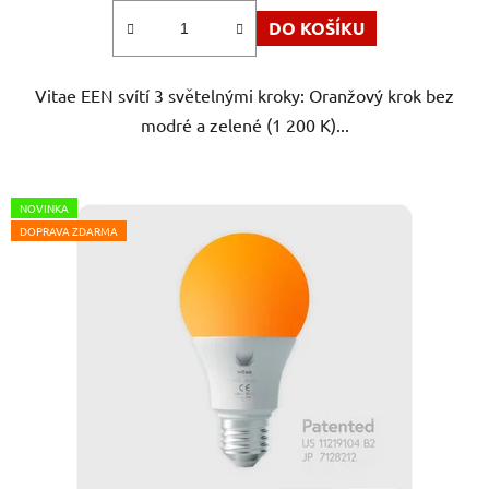
z
DO KOŠÍKU
5
hvězdiček.
Vitae EEN svítí 3 světelnými kroky: Oranžový krok bez
modré a zelené (1 200 K)...
NOVINKA
DOPRAVA ZDARMA