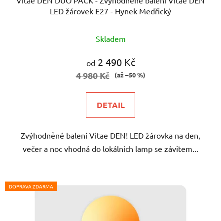
LED žárovek E27 - Hynek Medřický
Průměrné
Skladem
hodnocení
produktu
2 490 Kč
od
je
4 980 Kč
(až –50 %)
5,0
z
DETAIL
5
hvězdiček.
Zvýhodněné balení Vitae DEN! LED žárovka na den,
večer a noc vhodná do lokálních lamp se závitem...
DOPRAVA ZDARMA