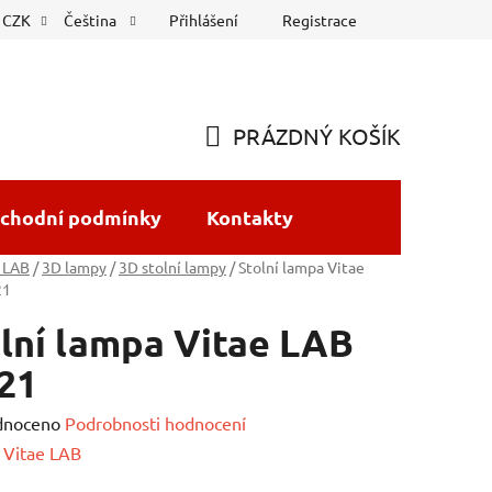
Přihlášení
Registrace
CZK
Čeština
PRÁZDNÝ KOŠÍK
NÁKUPNÍ
KOŠÍK
chodní podmínky
Kontakty
 LAB
/
3D lampy
/
3D stolní lampy
/
Stolní lampa Vitae
21
lní lampa Vitae LAB
21
né
dnoceno
Podrobnosti hodnocení
ení
:
Vitae LAB
tu