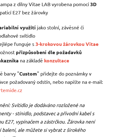
 lampa z dílny Vitae LAB vyrobena pomocí
3D
 paticí E27 bez žárovky
ariabilní využití
jako stolní, závěsné či
odlahové svítidlo
ek.
ejlépe funguje s
3-krokovou žárovkou Vitae
ožnost
přizpůsobení dle požadavků
ákazníka
na základě
konzultace
bě barvy "
Custom
" přidejte do poznámky v
vce požadovaný odstín, nebo napište na e-mail:
rtemide.cz
ění: Svítidlo je dodáváno rozložené na
nty - stínidlo, podstavec a přívodní kabel s
u E27, vypínačem a zástrčkou. Žárovka není
í balení, ale můžete si vybrat z širokého