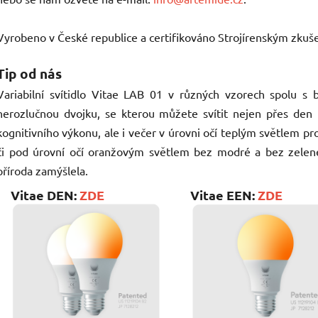
Vyrobeno v České republice a certifikováno Strojírenským zkuš
Tip od nás
Variabilní svítidlo Vitae LAB 01 v různých vzorech spolu 
nerozlučnou dvojku, se kterou můžete svítit nejen přes den
kognitivního výkonu, ale i večer v úrovni očí teplým světlem p
či pod úrovní očí oranžovým světlem bez modré a bez zelené
příroda zamýšlela.
Vitae DEN:
ZDE
Vitae EEN:
ZDE