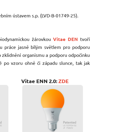
ebním ústavem s.p. (LVD-B-01749-25).
s biodynamickou žárovkou
Vitae DEN
tvoří
 u práce jasně bílým světlem pro podporu
ro zklidnění organismu a podporu odpočinku
 po vzoru ohně či západu slunce, tak jak
Vitae ENN 2.0:
ZDE