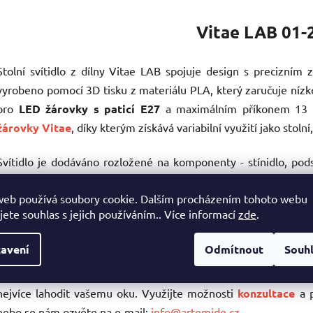
Vitae LAB 01-
Stolní svítidlo z dílny Vitae LAB spojuje design s precizním 
vyrobeno pomocí 3D tisku z materiálu PLA, který zaručuje níz
pro
LED žárovky s paticí E27
a maximálním příkonem 13 W
žárovky Vitae
, díky kterým získává variabilní využití jako stoln
Svítidlo je dodáváno rozložené na komponenty - stínidlo, pod
zakončený
Euro vidlicí
, který umožňuje variabilní umístění dl
web používá soubory cookie. Dalším procházením tohoto webu
vzdálenosti 40 cm od objímky.
Žárovka není součástí balení
,
jete souhlas s jejich používáním.. Více informací
zde
.
níže.
avení
Odmítnout
Souh
V dílně Vitae LAB umíme vyrobit svítidla na vaše p
Vyrobíme vám stínidlo či podstavec v různých velikostech, barv
nejvíce lahodit vašemu oku. Využijte možnosti
konzultace
a p
nebo se nám ozvěte na e-mail:
info@artemide.cz
.