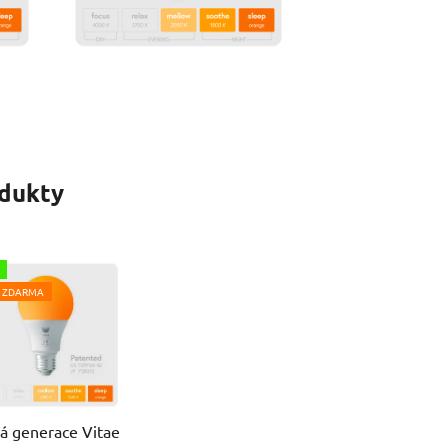
odukty
 ZDARMA
á generace Vitae