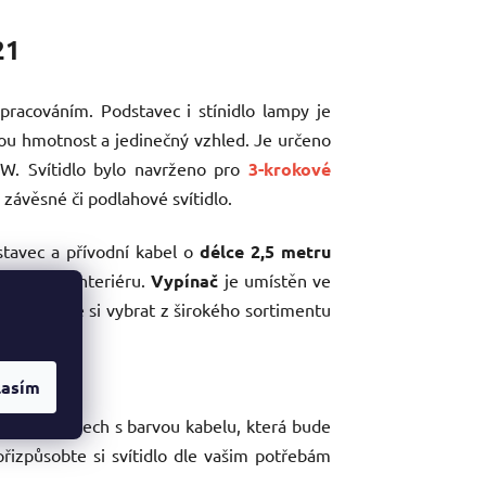
21
zpracováním. Podstavec i stínidlo lampy je
kou hmotnost a jedinečný vzhled. Je určeno
. Svítidlo bylo navrženo pro
3-krokové
í, závěsné či podlahové svítidlo.
stavec a přívodní kabel o
délce 2,5 metru
e potřeby interiéru.
Vypínač
je umístěn ve
 ale můžete si vybrat z širokého sortimentu
lasím
řání
ách či vzorech s barvou kabelu, která bude
řizpůsobte si svítidlo dle vašim potřebám