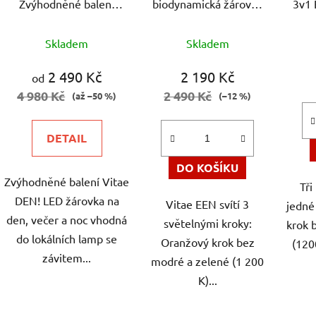
Zvýhodněné balení
biodynamická žárovka
3v1 
Vitae DEN LED
Hynek Medřický
biod
Průměrné
Průměrné
žárovek E27 - Hynek
H
Skladem
Skladem
Medřický
hodnocení
hodnocení
produktu
produktu
2 490 Kč
2 190 Kč
od
je
je
4 980 Kč
2 490 Kč
(až –50 %)
(–12 %)
5,0
5,0
z
z
DETAIL
5
5
hvězdiček.
hvězdiček.
DO KOŠÍKU
Zvýhodněné balení Vitae
Tři
DEN! LED žárovka na
Vitae EEN svítí 3
jedné
den, večer a noc vhodná
světelnými kroky:
krok 
do lokálních lamp se
Oranžový krok bez
(120
závitem...
modré a zelené (1 200
K)...