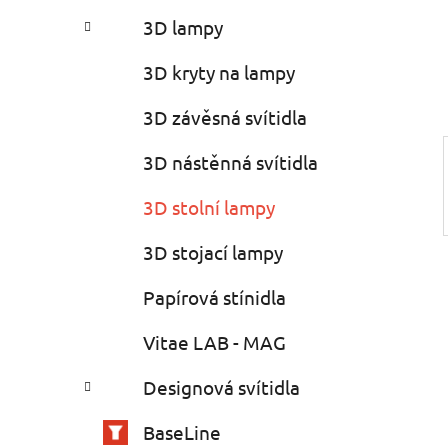
e
n
3D lampy
í
p
3D kryty na lampy
a
3D závěsná svítidla
n
e
3D nástěnná svítidla
l
3D stolní lampy
3D stojací lampy
Papírová stínidla
Vitae LAB - MAG
Designová svítidla
BaseLine