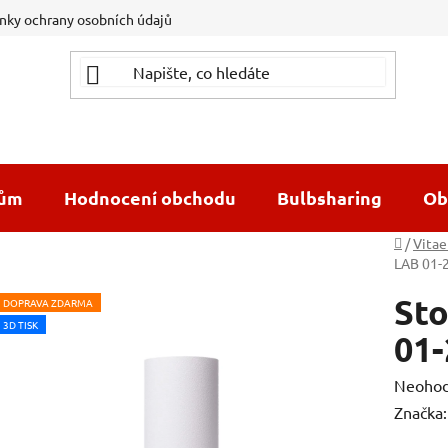
ky ochrany osobních údajů
dům
Hodnocení obchodu
Bulbsharing
Ob
Domů
/
Vitae
LAB 01-
Sto
DOPRAVA ZDARMA
3D TISK
01-
Průměr
Neoho
hodnoc
Značka
produk