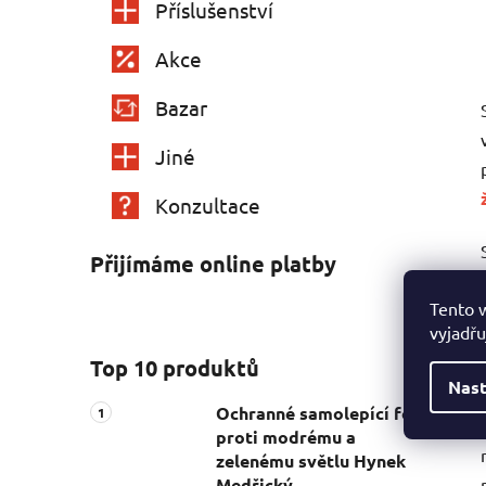
Příslušenství
Akce
Bazar
Jiné
Konzultace
Přijímáme online platby
Tento 
vyjadřu
Top 10 produktů
Nast
Ochranné samolepící fólie
proti modrému a
zelenému světlu Hynek
Medřický