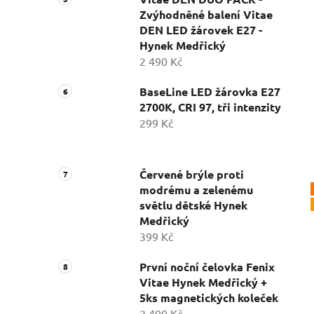
Zvýhodněné balení Vitae
DEN LED žárovek E27 -
Hynek Medřický
2 490 Kč
BaseLine LED žárovka E27
2700K, CRI 97, tři intenzity
299 Kč
Červené brýle proti
modrému a zelenému
světlu dětské Hynek
Medřický
399 Kč
První noční čelovka Fenix
Vitae Hynek Medřický +
5ks magnetických koleček
2 490 Kč