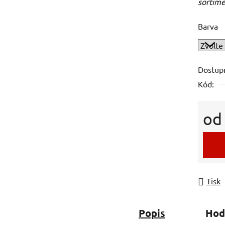
sortime
Barva
Dostup
Kód:
o
Měrná
Tisk
Popis
Hod