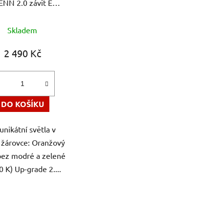
ENN 2.0 závit E27
ynamická žárovka
Průměrné
ynek Medřický
Skladem
hodnocení
produktu
2 490 Kč
je
5,0
z
5
DO KOŠÍKU
hvězdiček.
 unikátní světla v
 žárovce: Oranžový
bez modré a zelené
0 K) Up-grade 2....