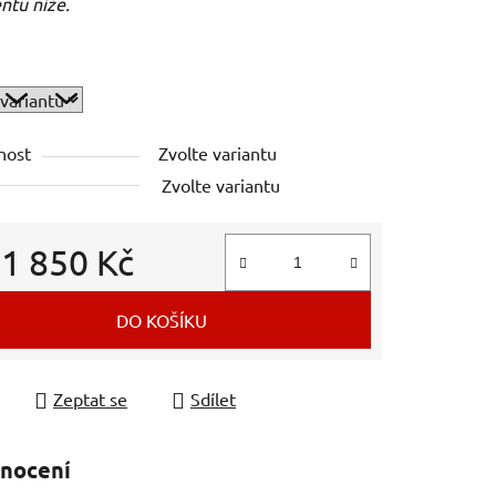
ntu níže.
nost
Zvolte variantu
Zvolte variantu
d
1 850 Kč
 cena:
DO KOŠÍKU
Zeptat se
Sdílet
nocení