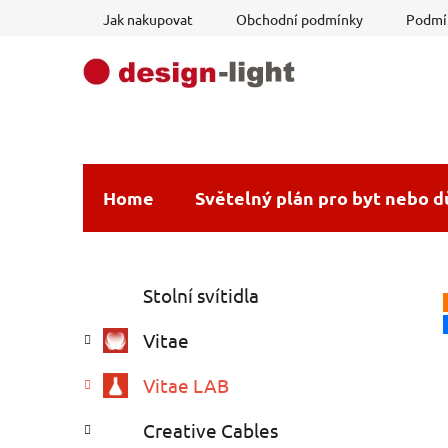
Přejít
Jak nakupovat
Obchodní podmínky
Podmín
na
obsah
Home
Světelný plán pro byt nebo 
P
K
Přeskočit
Stolní svítidla
a
o
kategorie
t
s
Vitae
e
t
g
r
Vitae LAB
o
a
r
Creative Cables
i
n