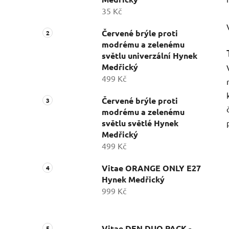
35 Kč
Červené brýle proti
modrému a zelenému
světlu univerzální Hynek
Medřický
499 Kč
Červené brýle proti
modrému a zelenému
světlu světlé Hynek
Medřický
499 Kč
Vitae ORANGE ONLY E27
Hynek Medřický
999 Kč
Vitae DEN DUO PACK -