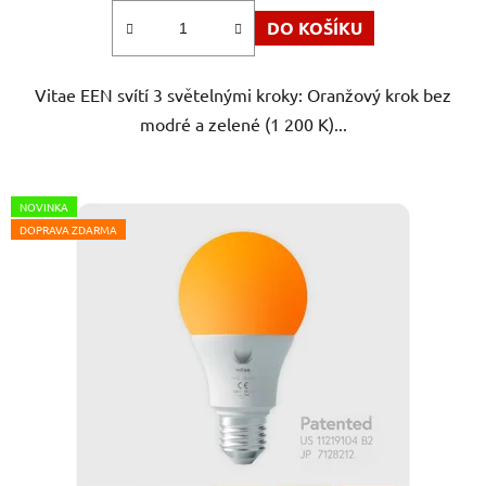
z
DO KOŠÍKU
5
hvězdiček.
Vitae EEN svítí 3 světelnými kroky: Oranžový krok bez
modré a zelené (1 200 K)...
NOVINKA
DOPRAVA ZDARMA