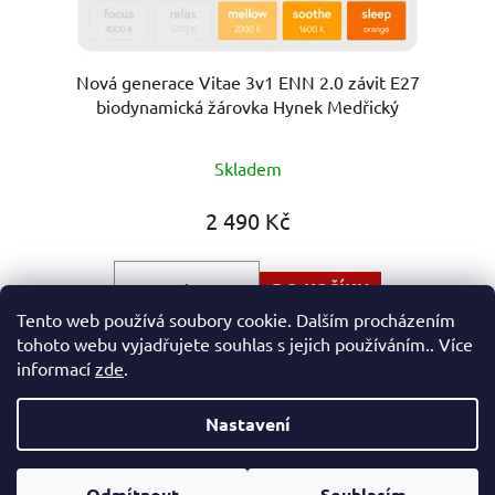
Nová generace Vitae 3v1 ENN 2.0 závit E27
biodynamická žárovka Hynek Medřický
Průměrné
Skladem
hodnocení
produktu
2 490 Kč
je
5,0
DO KOŠÍKU
z
Tento web používá soubory cookie. Dalším procházením
5
tohoto webu vyjadřujete souhlas s jejich používáním.. Více
Tři unikátní světla v jedné žárovce: Oranžový krok bez
hvězdiček.
informací
zde
.
modré a zelené (1200 K) Up-grade 2....
Nastavení
Z
Vytvořil Shoptet
á
Odmítnout
Souhlasím