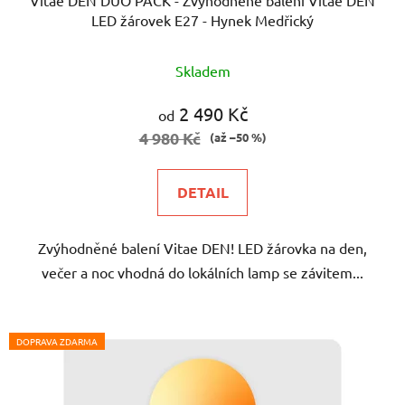
LED žárovek E27 - Hynek Medřický
Průměrné
Skladem
hodnocení
produktu
2 490 Kč
od
je
4 980 Kč
(až –50 %)
5,0
z
DETAIL
5
hvězdiček.
Zvýhodněné balení Vitae DEN! LED žárovka na den,
večer a noc vhodná do lokálních lamp se závitem...
DOPRAVA ZDARMA