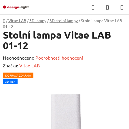
Přejít
Hledat
NÁKUP
na
KOŠÍK
obsah
Domů
/
Vitae LAB
/
3D lampy
/
3D stolní lampy
/
Stolní lampa Vitae LAB
01-12
Stolní lampa Vitae LAB
01-12
Průměrné
Neohodnoceno
Podrobnosti hodnocení
hodnocení
Značka:
Vitae LAB
produktu
DOPRAVA ZDARMA
je
3D TISK
0,0
z
5
hvězdiček.