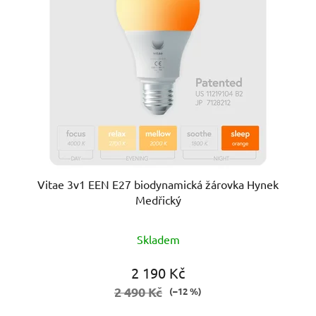
Vitae 3v1 EEN E27 biodynamická žárovka Hynek
Medřický
Průměrné
Skladem
hodnocení
produktu
2 190 Kč
je
2 490 Kč
(–12 %)
5,0